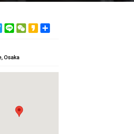
acebook
Twitter
Line
WeChat
Kakao
共
有
e, Osaka