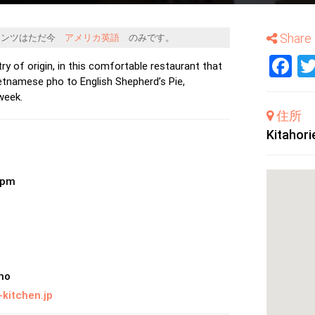
Share
テンツはただ今
アメリカ英語
のみです。
F
ry of origin, in this comfortable restaurant that
etnamese pho to English Shepherd’s Pie,
week.
住所
Kitahori
0pm
no
k-kitchen.jp